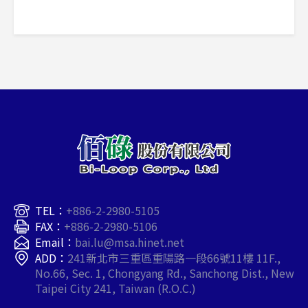
TEL：
+886-2-2980-5105
FAX：
+886-2-2980-5106
Email：
bai.lu@msa.hinet.net
ADD：
241新北市三重區重陽路一段66號11樓 11F.,
No.66, Sec. 1, Chongyang Rd., Sanchong Dist., New
Taipei City 241, Taiwan (R.O.C.)