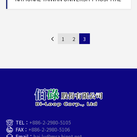
1
2
3
TEL：
+886-2-2980-5105
FAX：
+886-2-2980-5106
Email：
bai.lu@msa.hinet.net